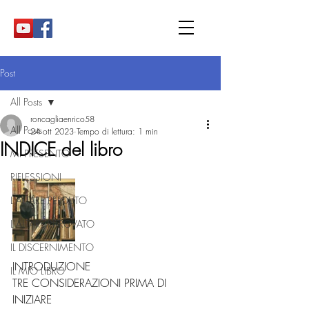
Post
All Posts
roncagliaenrico58
All Posts
24 ott 2023
Tempo di lettura: 1 min
INDICE del libro
MI PRESENTO
RIFLESSIONI
L'ALTARE PERDUTO
L'ALTARE RITROVATO
IL DISCERNIMENTO
INTRODUZIONE 
IL MIO LIBRO
TRE CONSIDERAZIONI PRIMA DI 
INIZIARE 