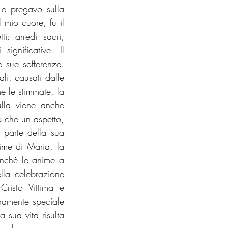
e pregavo sulla 
mio cuore, fu il 
: arredi sacri, 
gnificative. Il 
 sue sofferenze. 
li, causati dalle 
e le stimmate, la 
lla viene anche 
 che un aspetto, 
parte della sua 
ime di Maria, la 
onchè le anime a 
lla celebrazione 
isto Vittima e 
ramente speciale 
sua vita risulta 