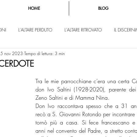
HOME
BLOG
ONI
L'ALTARE PERDUTO
L'ALTARE RITROVATO
IL DISCER
5 nov 2023
Tempo di lettura: 3 min
CERDOTE
Tra le mie parrocchiane c’era una certa Ca
don Ivo Saltini (1928-2020), parente dei
Zeno Saltini e di Mamma Nina.  
Don Ivo raccontava spesso che a 31 anni
recò a S. Giovanni Rotondo per incontrare 
tornò più a casa. Si fece francescano e tr
anni nel convento del Padre, a stretto conta