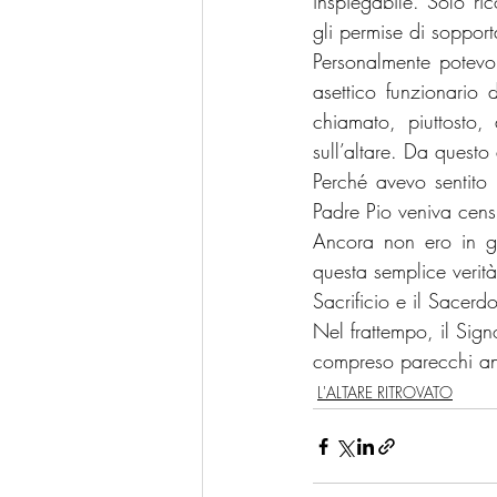
inspiegabile. Solo r
gli permise di sopport
Personalmente potevo 
asettico funzionario 
chiamato, piuttosto,
sull’altare. Da quest
Perché avevo sentito 
Padre Pio veniva cens
Ancora non ero in gr
questa semplice verità
Sacrificio e il Sacerdo
Nel frattempo, il Sig
compreso parecchi an
L'ALTARE RITROVATO