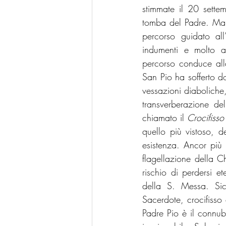
stimmate il 20 sett
tomba del Padre. Ma q
percorso guidato all
indumenti e molto al
percorso conduce alla
San Pio ha sofferto dol
vessazioni diaboliche,
transverberazione de
chiamato il 
Crocifiss
quello più vistoso, 
esistenza. Ancor più 
flagellazione della C
rischio di perdersi e
della S. Messa. Sic
Sacerdote, crocifisso
Padre Pio è il connub