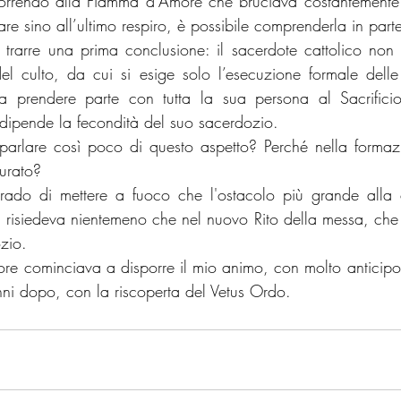
icorrendo alla Fiamma d’Amore che bruciava costantemente 
are sino all’ultimo respiro, è possibile comprenderla in part
trarre una prima conclusione: il sacerdote cattolico non
del culto, da cui si esige solo l’esecuzione formale delle 
 a prendere parte con tutta la sua persona al Sacrificio
o dipende la fecondità del suo sacerdozio. 
parlare così poco di questo aspetto? Perché nella formaz
urato?
ado di mettere a fuoco che l'ostacolo più grande alla 
 risiedeva nientemeno che nel nuovo Rito della messa, che ec
zio. 
nore cominciava a disporre il mio animo, con molto anticipo,
ni dopo, con la riscoperta del Vetus Ordo.