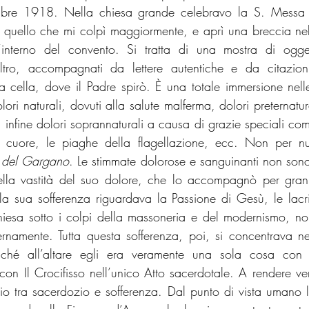
embre 1918. Nella chiesa grande celebravo la S. Messa 
uello che mi colpì maggiormente, e aprì una breccia nel 
’interno del convento. Si tratta di una mostra di oggetti
tro, accompagnati da lettere autentiche e da citazioni si
 cella, dove il Padre spirò. È una totale immersione nelle
ori naturali, dovuti alla salute malferma, dolori preternatura
 infine dolori soprannaturali a causa di grazie speciali com
l cuore, le piaghe della flagellazione, ecc. Non per nu
o del Gargano
. Le stimmate dolorose e sanguinanti non sono
della vastità del suo dolore, che lo accompagnò per gran 
la sua sofferenza riguardava la Passione di Gesù, le lacr
hiesa sotto i colpi della massoneria e del modernismo, n
ternamente. Tutta questa sofferenza, poi, si concentrava ne
ché all’altare egli era veramente una sola cosa con Cr
 con Il Crocifisso nell’unico Atto sacerdotale. A rendere ve
io tra sacerdozio e sofferenza. Dal punto di vista umano la 