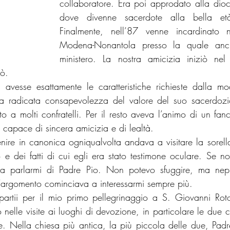
collaboratore. Era poi approdato alla dioces
dove divenne sacerdote alla bella et
Finalmente, nell’87 venne incardinato n
Modena-Nonantola presso la quale anch’
ministero. La nostra amicizia iniziò ne
ò.
avesse esattamente le caratteristiche richieste dalla mod
 radicata consapevolezza del valore del suo sacerdozio
o a molti confratelli. Per il resto aveva l’animo di un fanc
 capace di sincera amicizia e di lealtà. 
enire in canonica ogniqualvolta andava a visitare la sorella.
 e dei fatti di cui egli era stato testimone oculare. Se n
a a parlarmi di Padre Pio. Non potevo sfuggire, ma nep
l’argomento cominciava a interessarmi sempre più. 
artii per il mio primo pellegrinaggio a S. Giovanni Roto
 nelle visite ai luoghi di devozione, in particolare le due 
. Nella chiesa più antica, la più piccola delle due, Padre 