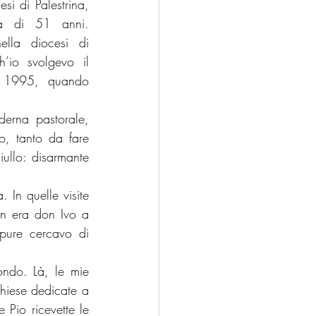
i di Palestrina, 
à di 51 anni. 
ella diocesi di 
io svolgevo il 
l 1995, quando 
erna pastorale, 
, tanto da fare 
iullo: disarmante 
 In quelle visite 
on era don Ivo a 
pure cercavo di 
ndo. Là, le mie 
chiese dedicate a 
Pio ricevette le 